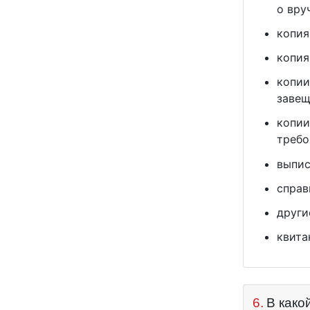
о вру
копия
копия
копии
завещ
копии
требо
выпис
справ
други
квита
6.
В како