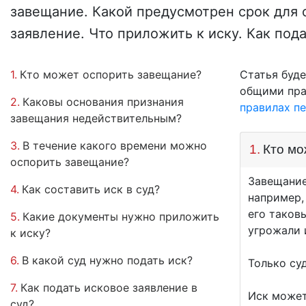
завещание. Какой предусмотрен срок для 
заявление. Что приложить к иску. Как по
1.
Кто может оспорить завещание?
Статья буде
общими пра
2.
Каковы основания признания
правилах п
завещания недействительным?
3.
В течение какого времени можно
1.
Кто мо
оспорить завещание?
Завещание
4.
Как составить иск в суд?
например,
его таков
5.
Какие документы нужно приложить
угрожали 
к иску?
6.
В какой суд нужно подать иск?
Только су
7.
Как подать исковое заявление в
Иск может
суд?