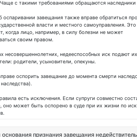
 Чаще с такими требованиями обращаются наследники 
б оспаривании завещания также вправе обратиться пр
сударственной власти и местного самоуправления. Это
т, когда лицо, например, в силу болезни не может
ваться своим правом.
ах несовершеннолетних, недееспособных иск подают и
тели: родители, усыновители, опекуны.
вправе оспорить завещание до момента смерти наслед
 наследства).
правила есть исключения. Если супруги совместно сост
, оно может быть оспорено в суде при их жизни по иск
в.
 основания признания завещания недействител