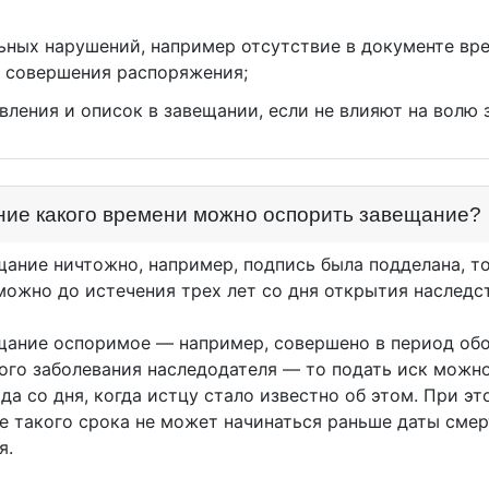
ьных нарушений, например отсутствие в документе вр
 совершения распоряжения;
вления и описок в завещании, если не влияют на волю 
ние какого времени можно оспорить завещание?
щание ничтожно, например, подпись была подделана, т
 можно до истечения трех лет со дня открытия наследс
щание оспоримое — например, совершено в период об
ого заболевания наследодателя — то подать иск можно
да со дня, когда истцу стало известно об этом. При эт
е такого срока не может начинаться раньше даты сме
я.