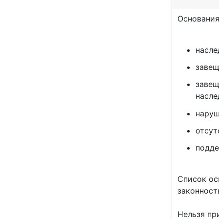
Основания
насле
завещ
завещ
насле
наруш
отсут
подде
Список ос
законност
Нельзя пр