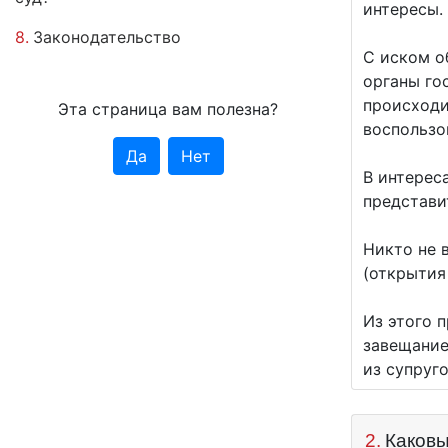
интересы.
8.
Законодательство
С иском о
органы го
происходи
Эта страница вам полезна?
воспользо
Да
Нет
В интерес
представи
Никто не 
(открытия
Из этого 
завещание
из супруго
2.
Каковы