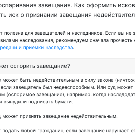
оспаривания завещания. Как оформить иско
дать иск о признании завещания недействите
т полезна для завещателей и наследников. Если вы не 
вилами наследования, рекомендуем сначала прочесть
ередачи и приемки наследства
.
жет оспорить завещание?
 может быть недействительным в силу закона (ничтож
 если завещатель был недееспособным. Или суд может
ым (оспоримое завещание), например, когда наследода
и вынудили подписать бумаги.
д может признать завещание недействительным.
 подать любой гражданин, если завещание нарушает ег