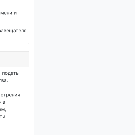
емени и
завещателя.
о подать
тва.
острения
 в
ом,
рти