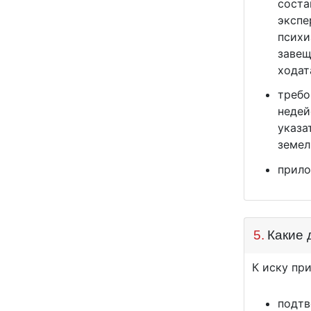
соста
экспе
психи
завещ
ходат
требо
недей
указа
земел
прило
5.
Какие 
К иску пр
подтв