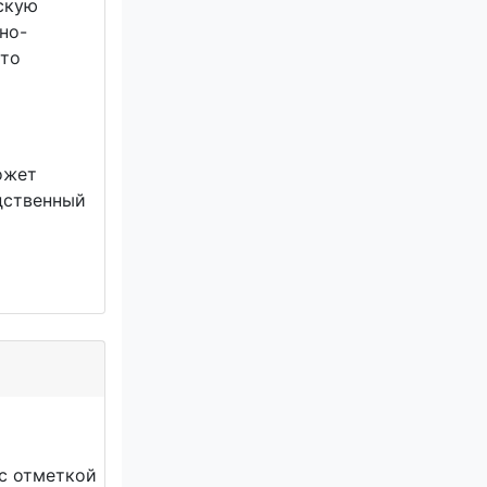
скую
но-
что
ожет
едственный
 с отметкой