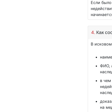
Если было
недействи
начинаетс
4.
Как со
В исковом
наиме
ФИО, 
насле
в чем
недей
насле
доказ
на ме