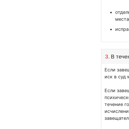
отдел
места
испра
3.
В тече
Если заве
иск в суд
Если заве
психическ
течение го
исчислени
завещател