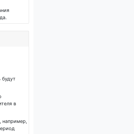
ания
да.
 будут
о
ителя в
, например,
период