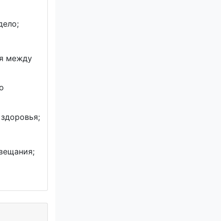
дело;
я между
о
 здоровья;
вещания;