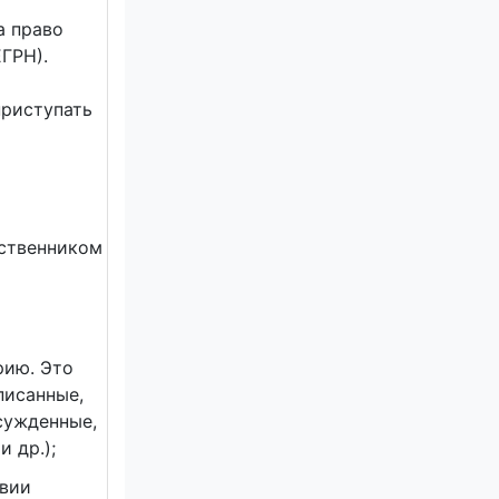
а право
ГРН).
приступать
бственником
рию. Это
писанные,
сужденные,
 др.);
твии