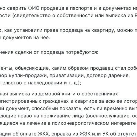
но сверить ФИО продавца в паспорте и в документах н
ости (свидетельство о собственности или выписка из Е
о, как установили права продавца на квартиру, можно 
е документов на нее.
чения сделки от продавца потребуются:
енты, объясняющие, каким образом продавец стал со
вор купли-продажи, приватизации, договор дарения,
тельство о наследовании и т. д.);
ная выписка из домовой книги о собственниках
егистрированных гражданах в квартире за всю ее исто
й документ, способный показать, есть ли временно вы
еющие право на проживание лица (военнослужащие, о
ящиеся на лечение в психоневрологическом интернате и
нции об оплате ЖКХ, справка из ЖЭК или УК об отсутс