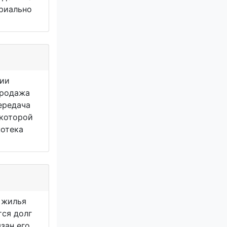
риально
чии
Продажа
ередача
 которой
потека
 жилья
тся долг
зан его