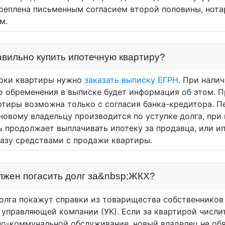
реплена письменным согласием второй половины, нота
м.
авильно купить ипотечную квартиру?
рки квартиры нужно
заказать выписку ЕГРН
. При нали
о обременения в выписке будет информация об этом. 
ртиры возможна только с согласия банка-кредитора. П
новому владельцу производится по уступке долга, при
ь продолжает выплачивать ипотеку за продавца, или и
разу средствами с продажи квартиры.
лжен погасить долг за&nbsp;ЖКХ?
олга покажут справки из товарищества собственников
 управляющей компании (УК). Если за квартирой числи
о-коммунальной обслуживание, новый владелец не обя