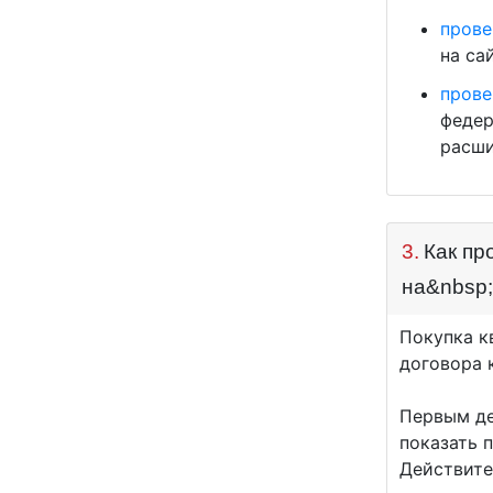
прове
на са
прове
федер
расши
3.
Как пр
на&nbsp
Покупка к
договора 
Первым де
показать 
Действите