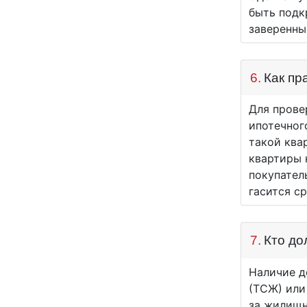
быть подк
заверенны
6.
Как пр
Для прове
ипотечног
такой ква
квартиры 
покупател
гасится с
7.
Кто до
Наличие д
(ТСЖ) или
за жилищн