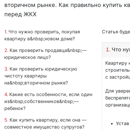
вторичном рынке. Как правильно купить кв
перед ЖКХ
1.
Что нужно проверить, покупая
Статья буд
квартиру в&nbsp;новом доме?
1.
Что ну
2.
Как проверить продавца&nbsp;—
юридическое лицо?
Квартиру 
3.
Как проверить юридическую
строитель
чистоту квартиры
с застро
на&nbsp;вторичном рынке?
Для увере
4.
Какие есть особенности, если один
беспрепят
из&nbsp;собственников&nbsp;—
организац
ребенок?
5.
Как купить квартиру, если она —
Устав
совместное имущество супругов?