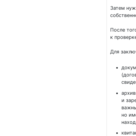
Затем нуж
собственн
После тог
к проверк
Для заклю
докум
(дого
свиде
архив
и зар
важны
но им
наход
квита