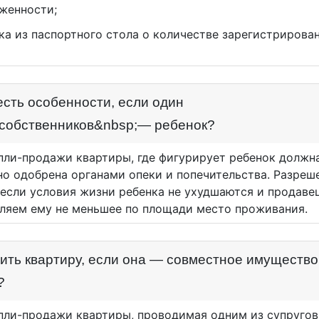
женности;
ка из паспортного стола о количестве зарегистрирова
есть особенности, если один
;собственников&nbsp;— ребенок?
пли-продажи квартиры, где фигурирует ребенок должн
но одобрена органами опеки и попечительства. Разреш
 если условия жизни ребенка не ухудшаются и продаве
ляем ему не меньшее по площади место проживания.
пить квартиру, если она — совместное имущество
?
пли-продажи квартиры, проводимая одним из супруго