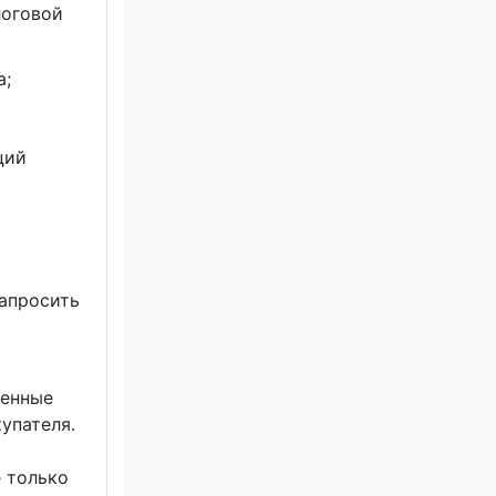
логовой
а;
ций
запросить
ренные
упателя.
е только