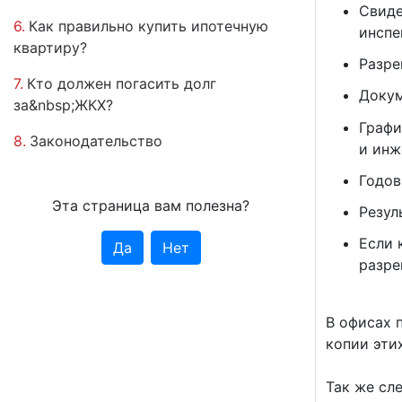
Свиде
6.
Как правильно купить ипотечную
инспе
квартиру?
Разре
7.
Кто должен погасить долг
Докум
за&nbsp;ЖКХ?
Графи
8.
Законодательство
и инж
Годов
Эта страница вам полезна?
Резул
Если 
Да
Нет
разре
В офисах 
копии эти
Так же сл