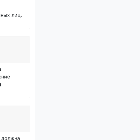
нных лиц.
а
ение
ц
в должна