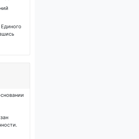
ний
 Единого
авшись
основании
язан
чности.