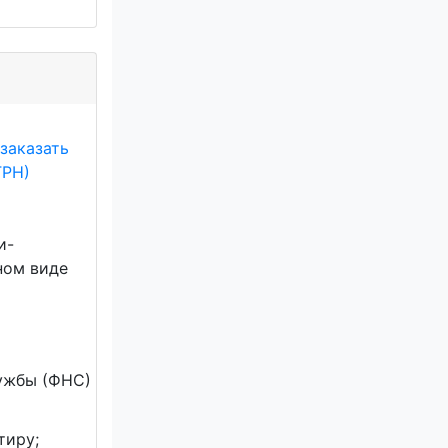
о
заказать
ГРН)
и-
ном виде
ужбы (ФНС)
тиру;