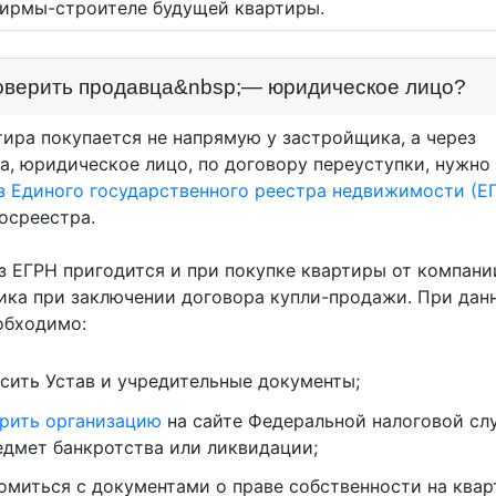
фирмы-строителе будущей квартиры.
оверить продавца&nbsp;— юридическое лицо?
тира покупается не напрямую у застройщика, а через
а, юридическое лицо, по договору переуступки, нужн
з Единого государственного реестра недвижимости (Е
Росреестра.
з ЕГРН пригодится и при покупке квартиры от компани
ика при заключении договора купли-продажи. При дан
обходимо:
сить Устав и учредительные документы;
рить организацию
на сайте Федеральной налоговой сл
едмет банкротства или ликвидации;
омиться с документами о праве собственности на квар