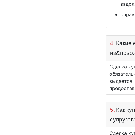
задол
справ
4.
Какие 
из&nbsp
Сделка ку
обязатель
выдается,
предостав
5.
Как ку
супругов
Сделка ку